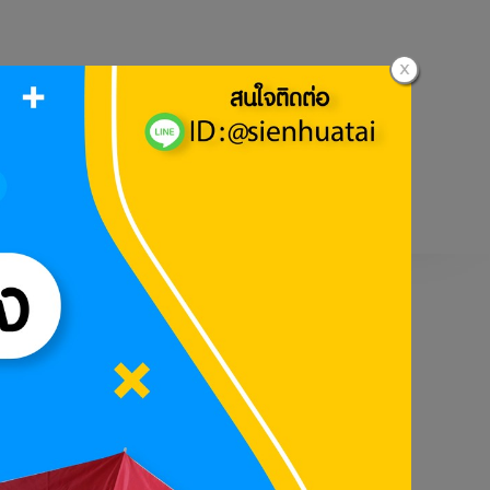
ธีการชำระเงิน
๊ง