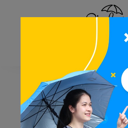
หน้าแ
ร