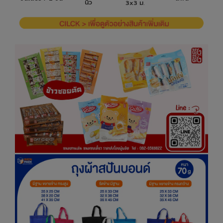
นิ้ว
3x3 ม.